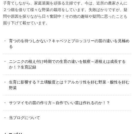
子育てしながら、家庭菜園を頑張る主婦です。今は、近所の農家さんに
２つ畑を借りて様々な野菜の栽培をしています。失敗ばかりですが、疑
問や原因を探りながら日々奮闘中！その他の趣味や疑問に思ったことも
掘り下げて載せています。
育つのを待つしかない？キャベツとブロッコリーの苗の違いを見極め
る
ニンニクの植え付け時期での生育の違いを観察～遅植えは成長する
か！？生育記録
生育に影響する？土壌酸度とは？アルカリ性を好む野菜・酸性を好む
野菜
サツマイモの苗の作り方～自作でいい苗は作れるのか！？
当ブログについて