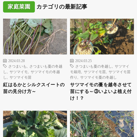
家庭菜園
カテゴリの最新記事
2024.03.28
2024.03.25
さつまいも
,
さつまいも蔓の冬越
さつまいも蔓の冬越し
,
サツマイ
し
,
サツマイモ
,
サツマイモの冬越
モ栽培
,
サツマイモ苗
,
サツマイモ苗
し
,
サツマイモ苗
作り
,
サツマイモ蔓の冬越し
紅はるかとシルクスイートの
サツマイモの蔓を越冬させて
苗の見分け方～
苗にする～③いよいよ植え付
け！？