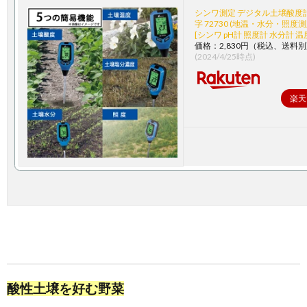
シンワ測定 デジタル土壌酸度計 
字 72730 (地温・水分・照度
[シンワ pH計 照度計 水分計 温
価格：2,830円（税込、送料別
(2024/4/25時点)
楽天
酸性土壌を好む野菜