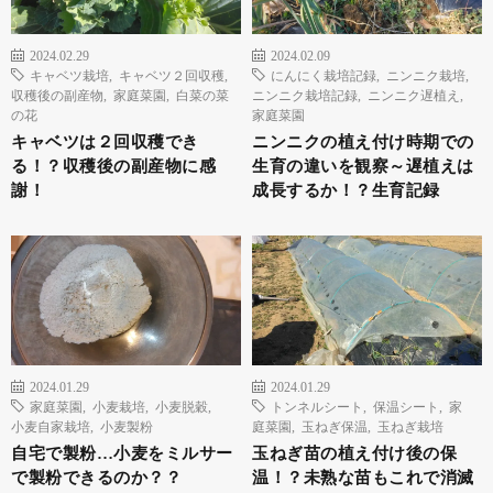
2024.02.29
2024.02.09
キャベツ栽培
,
キャベツ２回収穫
,
にんにく栽培記録
,
ニンニク栽培
,
収穫後の副産物
,
家庭菜園
,
白菜の菜
ニンニク栽培記録
,
ニンニク遅植え
,
の花
家庭菜園
キャベツは２回収穫でき
ニンニクの植え付け時期での
る！？収穫後の副産物に感
生育の違いを観察～遅植えは
謝！
成長するか！？生育記録
2024.01.29
2024.01.29
家庭菜園
,
小麦栽培
,
小麦脱穀
,
トンネルシート
,
保温シート
,
家
小麦自家栽培
,
小麦製粉
庭菜園
,
玉ねぎ保温
,
玉ねぎ栽培
自宅で製粉…小麦をミルサー
玉ねぎ苗の植え付け後の保
で製粉できるのか？？
温！？未熟な苗もこれで消滅