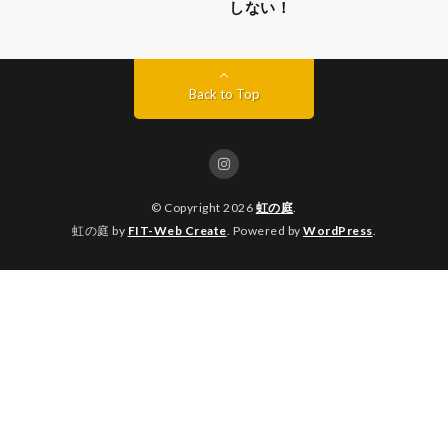
しない！
Back to Top
© Copyright 2026
虹の庭
.
虹の庭 by
FIT-Web Create
. Powered by
WordPress
.