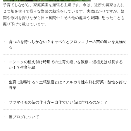
子育てしながら、家庭菜園を頑張る主婦です。今は、近所の農家さんに
２つ畑を借りて様々な野菜の栽培をしています。失敗ばかりですが、疑
問や原因を探りながら日々奮闘中！その他の趣味や疑問に思ったことも
掘り下げて載せています。
育つのを待つしかない？キャベツとブロッコリーの苗の違いを見極め
る
ニンニクの植え付け時期での生育の違いを観察～遅植えは成長する
か！？生育記録
生育に影響する？土壌酸度とは？アルカリ性を好む野菜・酸性を好む
野菜
サツマイモの苗の作り方～自作でいい苗は作れるのか！？
当ブログについて