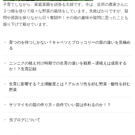
子育てしながら、家庭菜園を頑張る主婦です。今は、近所の農家さんに
２つ畑を借りて様々な野菜の栽培をしています。失敗ばかりですが、疑
問や原因を探りながら日々奮闘中！その他の趣味や疑問に思ったことも
掘り下げて載せています。
育つのを待つしかない？キャベツとブロッコリーの苗の違いを見極め
る
ニンニクの植え付け時期での生育の違いを観察～遅植えは成長する
か！？生育記録
生育に影響する？土壌酸度とは？アルカリ性を好む野菜・酸性を好む
野菜
サツマイモの苗の作り方～自作でいい苗は作れるのか！？
当ブログについて