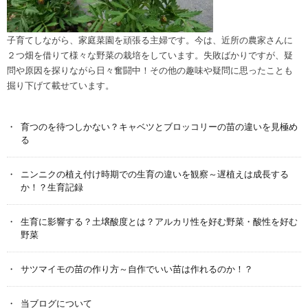
子育てしながら、家庭菜園を頑張る主婦です。今は、近所の農家さんに
２つ畑を借りて様々な野菜の栽培をしています。失敗ばかりですが、疑
問や原因を探りながら日々奮闘中！その他の趣味や疑問に思ったことも
掘り下げて載せています。
育つのを待つしかない？キャベツとブロッコリーの苗の違いを見極め
る
ニンニクの植え付け時期での生育の違いを観察～遅植えは成長する
か！？生育記録
生育に影響する？土壌酸度とは？アルカリ性を好む野菜・酸性を好む
野菜
サツマイモの苗の作り方～自作でいい苗は作れるのか！？
当ブログについて