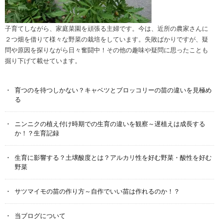
子育てしながら、家庭菜園を頑張る主婦です。今は、近所の農家さんに
２つ畑を借りて様々な野菜の栽培をしています。失敗ばかりですが、疑
問や原因を探りながら日々奮闘中！その他の趣味や疑問に思ったことも
掘り下げて載せています。
育つのを待つしかない？キャベツとブロッコリーの苗の違いを見極め
る
ニンニクの植え付け時期での生育の違いを観察～遅植えは成長する
か！？生育記録
生育に影響する？土壌酸度とは？アルカリ性を好む野菜・酸性を好む
野菜
サツマイモの苗の作り方～自作でいい苗は作れるのか！？
当ブログについて