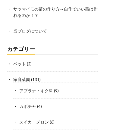
サツマイモの苗の作り方～自作でいい苗は作
れるのか！？
当ブログについて
カテゴリー
ペット
(2)
家庭菜園
(131)
アブラナ・キク科
(9)
カボチャ
(4)
スイカ・メロン
(6)