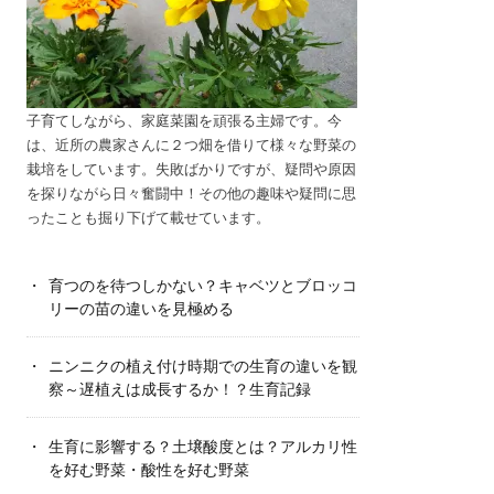
子育てしながら、家庭菜園を頑張る主婦です。今
は、近所の農家さんに２つ畑を借りて様々な野菜の
栽培をしています。失敗ばかりですが、疑問や原因
を探りながら日々奮闘中！その他の趣味や疑問に思
ったことも掘り下げて載せています。
育つのを待つしかない？キャベツとブロッコ
リーの苗の違いを見極める
ニンニクの植え付け時期での生育の違いを観
察～遅植えは成長するか！？生育記録
生育に影響する？土壌酸度とは？アルカリ性
を好む野菜・酸性を好む野菜