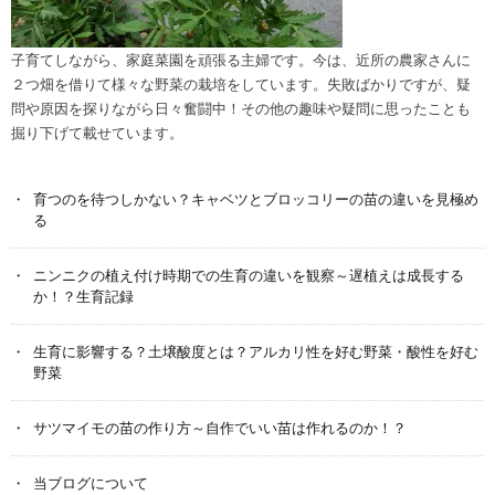
子育てしながら、家庭菜園を頑張る主婦です。今は、近所の農家さんに
２つ畑を借りて様々な野菜の栽培をしています。失敗ばかりですが、疑
問や原因を探りながら日々奮闘中！その他の趣味や疑問に思ったことも
掘り下げて載せています。
育つのを待つしかない？キャベツとブロッコリーの苗の違いを見極め
る
ニンニクの植え付け時期での生育の違いを観察～遅植えは成長する
か！？生育記録
生育に影響する？土壌酸度とは？アルカリ性を好む野菜・酸性を好む
野菜
サツマイモの苗の作り方～自作でいい苗は作れるのか！？
当ブログについて