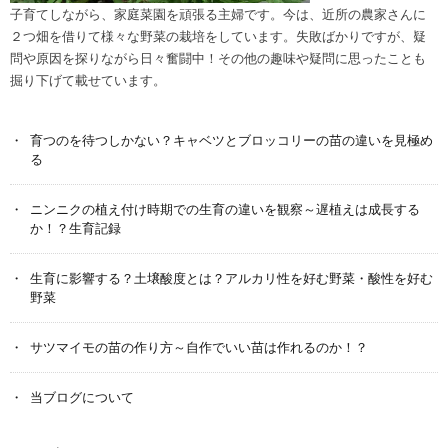
子育てしながら、家庭菜園を頑張る主婦です。今は、近所の農家さんに
２つ畑を借りて様々な野菜の栽培をしています。失敗ばかりですが、疑
問や原因を探りながら日々奮闘中！その他の趣味や疑問に思ったことも
掘り下げて載せています。
育つのを待つしかない？キャベツとブロッコリーの苗の違いを見極め
る
ニンニクの植え付け時期での生育の違いを観察～遅植えは成長する
か！？生育記録
生育に影響する？土壌酸度とは？アルカリ性を好む野菜・酸性を好む
野菜
サツマイモの苗の作り方～自作でいい苗は作れるのか！？
当ブログについて