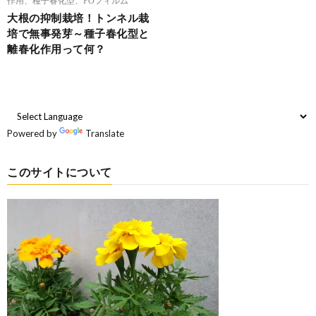
大根の抑制栽培！トンネル栽
培で無事発芽～種子春化型と
離春化作用って何？
Powered by
Translate
このサイトについて