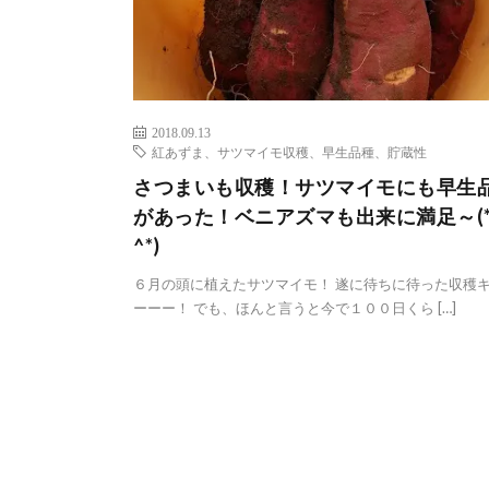
2018.09.13
紅あずま、サツマイモ収穫、早生品種、貯蔵性
さつまいも収穫！サツマイモにも早生
があった！ベニアズマも出来に満足～(*
^*)
６月の頭に植えたサツマイモ！ 遂に待ちに待った収穫
ーーー！ でも、ほんと言うと今で１００日くら […]