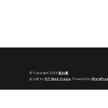
© Copyright 2026
虹の庭
.
虹の庭 by
FIT-Web Create
. Powered by
WordPres