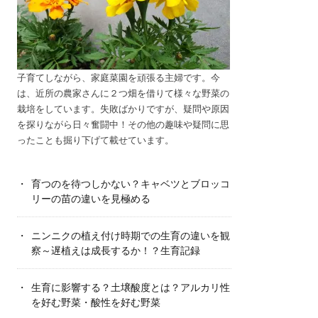
子育てしながら、家庭菜園を頑張る主婦です。今
は、近所の農家さんに２つ畑を借りて様々な野菜の
栽培をしています。失敗ばかりですが、疑問や原因
を探りながら日々奮闘中！その他の趣味や疑問に思
ったことも掘り下げて載せています。
育つのを待つしかない？キャベツとブロッコ
リーの苗の違いを見極める
ニンニクの植え付け時期での生育の違いを観
察～遅植えは成長するか！？生育記録
生育に影響する？土壌酸度とは？アルカリ性
を好む野菜・酸性を好む野菜