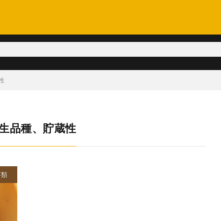
性
生品種、貯蔵性
芋類