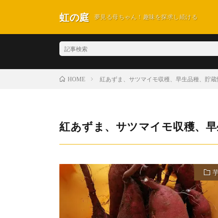
虹の庭
夢見る母ちゃん！趣味を探求し続ける
紅あずま、サツマイモ収穫、早生品種、貯蔵
HOME
紅あずま、サツマイモ収穫、早