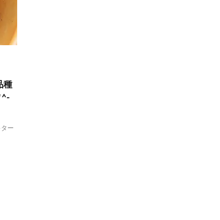
品種
^-
キター