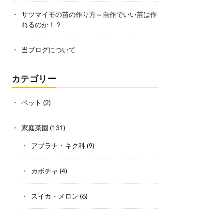
サツマイモの苗の作り方～自作でいい苗は作
れるのか！？
当ブログについて
カテゴリー
ペット
(2)
家庭菜園
(131)
アブラナ・キク科
(9)
カボチャ
(4)
スイカ・メロン
(6)