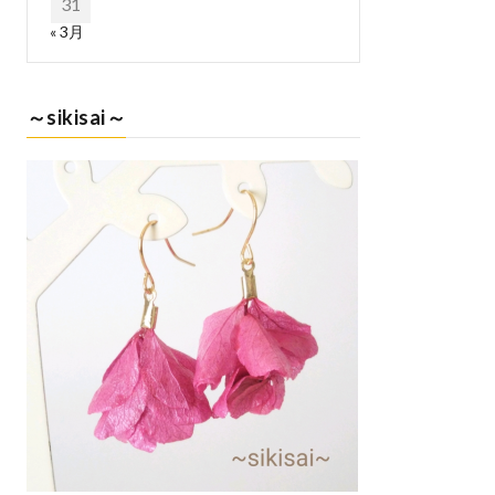
31
« 3月
～sikisai～