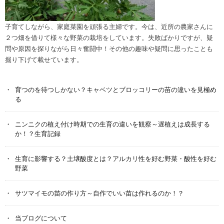
子育てしながら、家庭菜園を頑張る主婦です。今は、近所の農家さんに
２つ畑を借りて様々な野菜の栽培をしています。失敗ばかりですが、疑
問や原因を探りながら日々奮闘中！その他の趣味や疑問に思ったことも
掘り下げて載せています。
育つのを待つしかない？キャベツとブロッコリーの苗の違いを見極め
る
ニンニクの植え付け時期での生育の違いを観察～遅植えは成長する
か！？生育記録
生育に影響する？土壌酸度とは？アルカリ性を好む野菜・酸性を好む
野菜
サツマイモの苗の作り方～自作でいい苗は作れるのか！？
当ブログについて