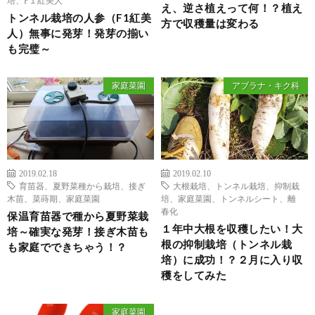
え、逆さ植えって何！？植え
トンネル栽培の人参（F1紅美
方で収穫量は変わる
人）無事に発芽！発芽の揃い
も完璧～
家庭菜園
アブラナ・キク科
2019.02.18
2019.02.10
育苗器、夏野菜種から栽培、接ぎ
大根栽培、トンネル栽培、抑制栽
木苗、菜蒔期、家庭菜園
培、家庭菜園、トンネルシート、離
春化
保温育苗器で種から夏野菜栽
１年中大根を収穫したい！大
培～確実な発芽！接ぎ木苗も
根の抑制栽培（トンネル栽
も家庭でできちゃう！？
培）に成功！？２月に入り収
穫をしてみた
家庭菜園