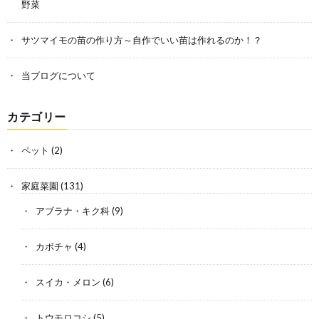
野菜
サツマイモの苗の作り方～自作でいい苗は作れるのか！？
当ブログについて
カテゴリー
ペット
(2)
家庭菜園
(131)
アブラナ・キク科
(9)
カボチャ
(4)
スイカ・メロン
(6)
トウモロコシ
(5)