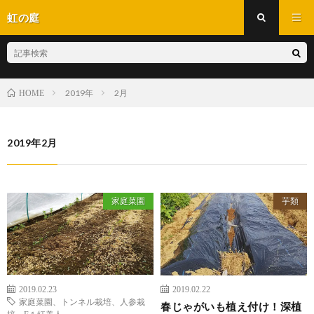
虹の庭
2019年
2月
HOME
2019年2月
家庭菜園
芋類
2019.02.23
2019.02.22
家庭菜園、トンネル栽培、人参栽
春じゃがいも植え付け！深植
培、F１紅美人