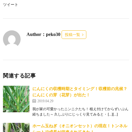
ツイート
Author：peko30
投稿一覧
関連する記事
にんにくの収穫時期とタイミング！収穫前の兆候？
にんにくの芽（花芽）が出た！
2019.04.29
我が家の可愛かったニンニクたち！ 植え付けてからずいぶん
経ちました～ 久しぶりにじっくり見てみると・ […][…]
ホーム玉ねぎ（オニオンセット）の現在！トンネル