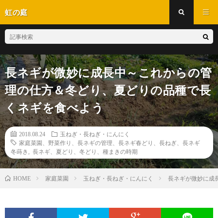
虹の庭
長ネギが微妙に成長中～これからの管
理の仕方＆冬どり、夏どりの品種で長
くネギを食べよう
2018.08.24
玉ねぎ・長ねぎ・にんにく
家庭菜園、野菜作り、長ネギの管理、長ネギ春どり、長ねぎ、長ネギ
冬蒔き
,
長ネギ、夏どり、冬どり、種まきの時期
家庭菜園
玉ねぎ・長ねぎ・にんにく
長ネギが微妙に成
HOME