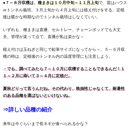
●
で、苗はハウス
７～８月収穫は、
種まきは１０月中旬～１１月上旬
orトンネル栽培。３月上旬から４月上旬には植え付けをする。定植
後は暖かな時期なのでトンネル栽培はしなくていい。
いずれも、種まきは直播、セルトレー、チェーンポッドでも大丈
夫。管理が楽って点で、直播が私は楽かな～
植え付けは玉ねぎと同じで鉛筆サイズになってから～。５～６月収
穫の時は、定植後のトンネル内の温度管理にも注意しよう。
・でも、調べてみたら７～１０月に収穫することもできるんだ！１
１～２月に蒔いて３～４月に定植だ。
夏秋どりって言うんだね。その代わり、晩抽性じゃなくて、耐暑性
のある品種を選ばないといけないね。
⇒詳しい品種の紹介
来年は今ぐらいまで長ネギが食べられるかな？