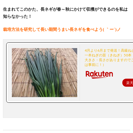
生まれてこのかた、長ネギが春～秋にかけて収穫ができるのを私は
知らなかった！
栽培方法を研究して長い期間うまい長ネギを食べよう( ｀ー´)ノ
4月より6月まで発送！高級ね
一本ねぎの苗（きねぎ）50本
大きさ・長さがありますので
は事前に！）
楽