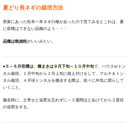
夏どり長ネギの栽培方法
実家にあった松本一本ネギの種があったので見てみるとこれは、夏
に収穫はできない品種のよう・・・
がいいみたい。
品種は晩抽性
●
で、ハウスorトン
５～６月収穫は、
種まきは９月下旬～１０月中旬
ネル栽培。１月中旬から２月上旬に植え付けをして、マルチ＆トン
ネル栽培。４月頃トンネルを撤去する際は、徐々に外気に慣らして
いくこと。
撤去時に、土寄せと追肥を忘れずに～２週間ほどあけてから２度目
の追肥をする。