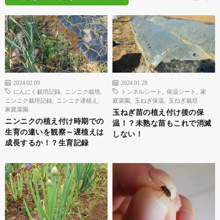
2024.02.09
2024.01.29
にんにく栽培記録
,
ニンニク栽培
,
トンネルシート
,
保温シート
,
家
ニンニク栽培記録
,
ニンニク遅植え
,
庭菜園
,
玉ねぎ保温
,
玉ねぎ栽培
家庭菜園
玉ねぎ苗の植え付け後の保
ニンニクの植え付け時期での
温！？未熟な苗もこれで消滅
生育の違いを観察～遅植えは
しない！
成長するか！？生育記録