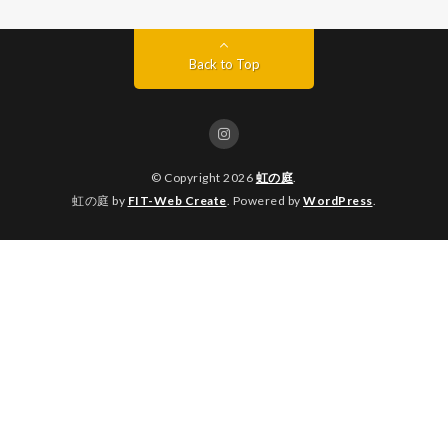
Back to Top
© Copyright 2026
虹の庭
.
虹の庭 by
FIT-Web Create
. Powered by
WordPress
.