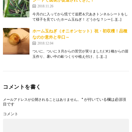
シートで成長が促進されてきた！
2018.11.26
今月のに入ってから慌てて追肥＆穴あきトンネルシートをし
て様子を見ていたホーム玉ねぎ！ どうかな？シー […][…]
ホーム玉ねぎ（オニオンセット）祝・初収穫！品種
なのか意外と辛口～
2018.12.04
ついに、ついに３月からの苦労が実りました( ;∀;) 種からの苗
玉作り、暑い中の畝つくりや植え付け、 […][…]
コメントを書く
*
が付いている欄は必須項
メールアドレスが公開されることはありません。
目です
コメント