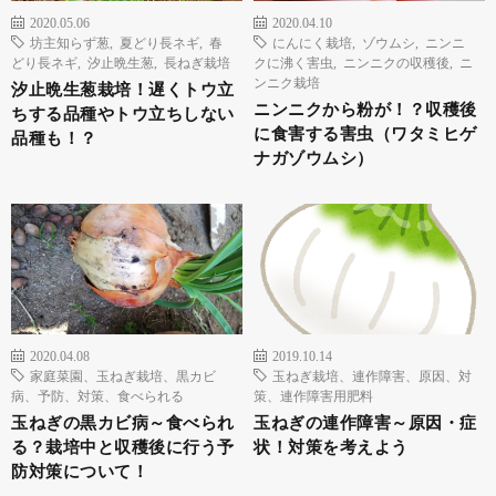
2020.05.06
2020.04.10
坊主知らず葱
,
夏どり長ネギ
,
春
にんにく栽培
,
ゾウムシ
,
ニンニ
どり長ネギ
,
汐止晩生葱
,
長ねぎ栽培
クに沸く害虫
,
ニンニクの収穫後
,
ニ
ンニク栽培
汐止晩生葱栽培！遅くトウ立
ニンニクから粉が！？収穫後
ちする品種やトウ立ちしない
に食害する害虫（ワタミヒゲ
品種も！？
ナガゾウムシ）
2020.04.08
2019.10.14
家庭菜園、玉ねぎ栽培、黒カビ
玉ねぎ栽培、連作障害、原因、対
病、予防、対策、食べられる
策、連作障害用肥料
玉ねぎの黒カビ病～食べられ
玉ねぎの連作障害～原因・症
る？栽培中と収穫後に行う予
状！対策を考えよう
防対策について！