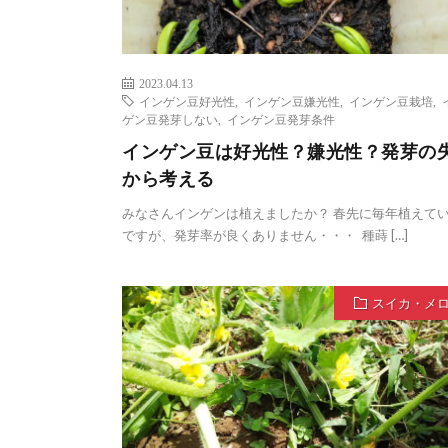
2023.04.13
インゲン豆好光性
,
インゲン豆嫌光性
,
インゲン豆栽培
,
ゲン豆発芽しない
,
インゲン豆発芽条件
インゲン豆は好光性？嫌光性？発芽の
から考える
みなさんインゲンは植えましたか？ 春先に毎年植えて
ですが、発芽率が良くありません・・・ 種蒔 […]
スイカ・メ