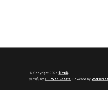
© Copyright 2026
虹の庭
.
虹の庭 by
FIT-Web Create
. Powered by
WordPres