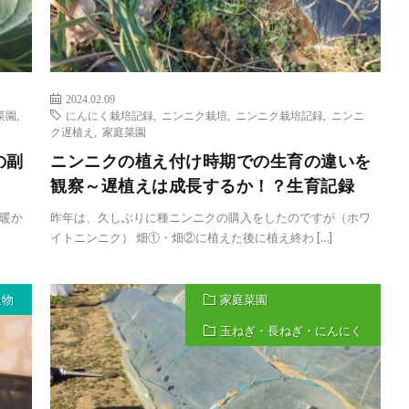
2024.02.09
菜園
,
にんにく栽培記録
,
ニンニク栽培
,
ニンニク栽培記録
,
ニンニ
ク遅植え
,
家庭菜園
の副
ニンニクの植え付け時期での生育の違いを
観察～遅植えは成長するか！？生育記録
暖か
昨年は、久しぶりに種ニンニクの購入をしたのですが（ホワ
イトニンニク） 畑①・畑②に植えた後に植え終わ […]
穀物
家庭菜園
玉ねぎ・長ねぎ・にんにく