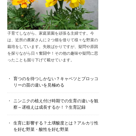
子育てしながら、家庭菜園を頑張る主婦です。今
は、近所の農家さんに２つ畑を借りて様々な野菜の
栽培をしています。失敗ばかりですが、疑問や原因
を探りながら日々奮闘中！その他の趣味や疑問に思
ったことも掘り下げて載せています。
育つのを待つしかない？キャベツとブロッコ
リーの苗の違いを見極める
ニンニクの植え付け時期での生育の違いを観
察～遅植えは成長するか！？生育記録
生育に影響する？土壌酸度とは？アルカリ性
を好む野菜・酸性を好む野菜