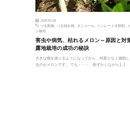
2020.05.04
つる割病
,
つる枯れ病
,
ダニコール
,
ベンレート水和剤
,
ン栽培
害虫や病気、枯れるメロン～原因と対
露地栽培の成功の秘訣
大きな畑を借りるようになってから、何度となく挑戦し
るのがメロンです。 でも・・・、恥ずかしながら […]