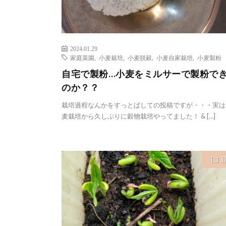
2024.01.29
家庭菜園
,
小麦栽培
,
小麦脱穀
,
小麦自家栽培
,
小麦製粉
自宅で製粉…小麦をミルサーで製粉で
のか？？
栽培過程なんかをすっとばしての投稿ですが・・・実は
麦栽培から久しぶりに穀物栽培やってました！ & […]