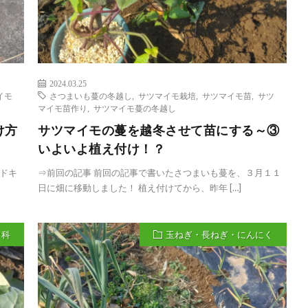
2024.03.25
イモ
さつまいも蔓の冬越し
,
サツマイモ栽培
,
サツマイモ苗
,
サツ
マイモ苗作り
,
サツマイモ蔓の冬越し
け方
サツマイモの蔓を越冬させて苗にする～③
いよいよ植え付け！？
ドキ
⇒前回の記事 前回の記事で書いたさつまいも蔓を、３月１１
日に畑に移動しました！ 植え付けてから、昨年 […]
ク科
玉ねぎ・長ねぎ・にんにく