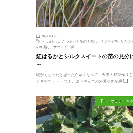
2024.03.28
さつまいも
,
さつまいも蔓の冬越し
,
サツマイモ
,
サツマ
の冬越し
,
サツマイモ苗
紅はるかとシルクスイートの苗の見分
～
暖かくなったと思ったら寒くなって、今年の野菜作りも
ドキです・・・ でも、ようやく本来の暖かさが戻 […]
アブラナ・キ