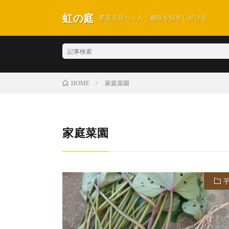
虹の庭
夢見る母ちゃん！趣味を探求し続ける
家庭菜園
HOME
家庭菜園