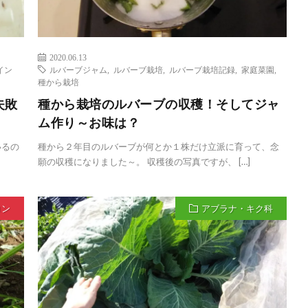
2020.06.13
イン
ルバーブジャム
,
ルバーブ栽培
,
ルバーブ栽培記録
,
家庭菜園
,
種から栽培
失敗
種から栽培のルバーブの収穫！そしてジャ
ム作り～お味は？
いるの
種から２年目のルバーブが何とか１株だけ立派に育って、念
願の収穫になりました～。 収穫後の写真ですが、 […]
ロン
アブラナ・キク科