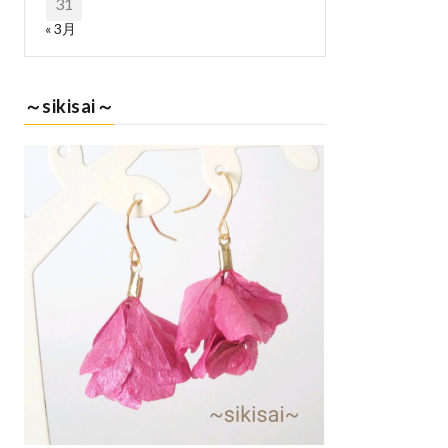
31
« 3月
～sikisai～