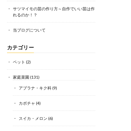
サツマイモの苗の作り方～自作でいい苗は作
れるのか！？
当ブログについて
カテゴリー
ペット
(2)
家庭菜園
(131)
アブラナ・キク科
(9)
カボチャ
(4)
スイカ・メロン
(6)