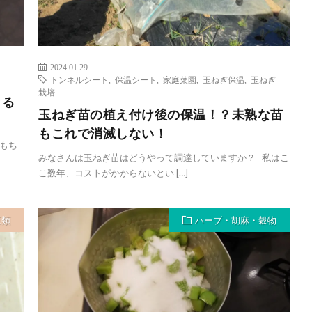
2024.01.29
トンネルシート
,
保温シート
,
家庭菜園
,
玉ねぎ保温
,
玉ねぎ
栽培
きる
玉ねぎ苗の植え付け後の保温！？未熟な苗
もこれで消滅しない！
もち
みなさんは玉ねぎ苗はどうやって調達していますか？ 私はこ
こ数年、コストがかからないとい […]
豆類
ハーブ・胡麻・穀物