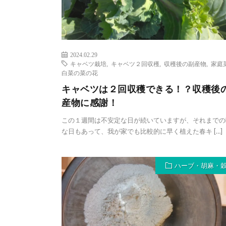
2024.02.29
キャベツ栽培
,
キャベツ２回収穫
,
収穫後の副産物
,
家庭
白菜の菜の花
キャベツは２回収穫できる！？収穫後
産物に感謝！
この１週間は不安定な日が続いていますが、それまでの
な日もあって、我が家でも比較的に早く植えた春キ […]
ハーブ・胡麻・