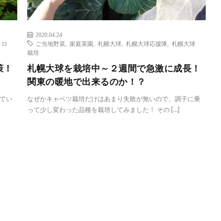
2020.04.24
メロ
ご当地野菜
,
家庭菜園
,
札幌大球
,
札幌大球応援隊
,
札幌大球
栽培
策！
札幌大球を栽培中～２週間で急激に成長！
関東の暖地で出来るのか！？
てい
なぜかキャベツ栽培だけはあまり失敗が無いので、調子に乗
って少し変わった品種を栽培してみました！ その […]