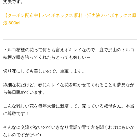
丈夫です。
【クーポン配布中】ハイポネックス 肥料・活力液 ハイポネックス原
液 800ml
トルコ桔梗の花って何とも言えずキレイなので、庭で沢山のトルコ
桔梗が咲き誇ってくれたらとっても嬉しい～
切り花にしても美しいので、重宝します。
繊細な花だけど、春にキレイな花を咲かせてくれることを夢見なが
ら毎日眺めています。
こんな難しい花を毎年大量に栽培して、売っている叔母さん。本当
に尊敬です！
そんなに交流がないのでいきなり電話で育て方を聞くわけにもいか
ないのですが(;^ω^)