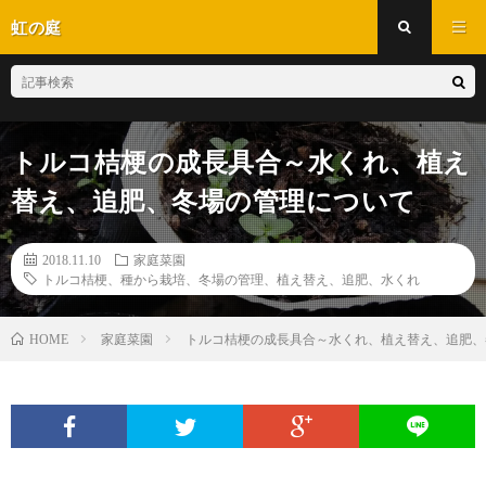
虹の庭
トルコ桔梗の成長具合～水くれ、植え
替え、追肥、冬場の管理について
2018.11.10
家庭菜園
トルコ桔梗、種から栽培、冬場の管理、植え替え、追肥、水くれ
家庭菜園
トルコ桔梗の成長具合～水くれ、植え替え、追肥、
HOME