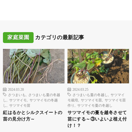
家庭菜園
カテゴリの最新記事
2024.03.28
2024.03.25
さつまいも
,
さつまいも蔓の冬越
さつまいも蔓の冬越し
,
サツマイ
し
,
サツマイモ
,
サツマイモの冬越
モ栽培
,
サツマイモ苗
,
サツマイモ苗
し
,
サツマイモ苗
作り
,
サツマイモ蔓の冬越し
紅はるかとシルクスイートの
サツマイモの蔓を越冬させて
苗の見分け方～
苗にする～③いよいよ植え付
け！？