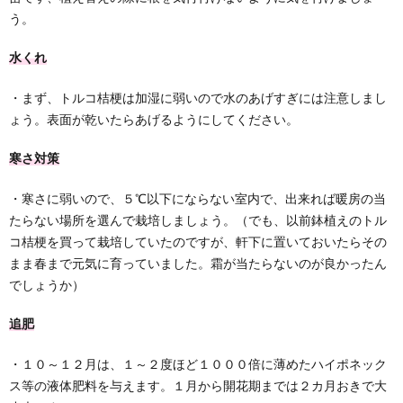
う。
水くれ
・まず、トルコ桔梗は加湿に弱いので水のあげすぎには注意しまし
ょう。表面が乾いたらあげるようにしてください。
寒さ対策
・寒さに弱いので、５℃以下にならない室内で、出来れば暖房の当
たらない場所を選んで栽培しましょう。（でも、以前鉢植えのトル
コ桔梗を買って栽培していたのですが、軒下に置いておいたらその
まま春まで元気に育っていました。霜が当たらないのが良かったん
でしょうか）
追肥
・１０～１２月は、１～２度ほど１０００倍に薄めたハイポネック
ス等の液体肥料を与えます。１月から開花期までは２カ月おきで大