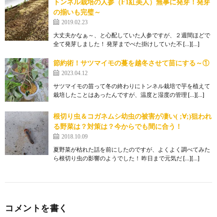
トンネル栽培の人参（F1紅美人）無事に発芽！発芽
の揃いも完璧～
2019.02.23
大丈夫かなぁ～、と心配していた人参ですが、２週間ほどで
全て発芽しました！ 発芽までべた掛けしていた不 […][…]
節約術！サツマイモの蔓を越冬させて苗にする～①
2023.04.12
サツマイモの苗って冬の終わりにトンネル栽培で芋を植えて
栽培したことはあったんですが、温度と湿度の管理 […][…]
根切り虫＆コガネムシ幼虫の被害が凄い( ;∀;)狙われ
る野菜は？対策は？今からでも間に合う！
2018.10.09
夏野菜が枯れた話を前にしたのですが、よくよく調べてみた
ら根切り虫の影響のようでした！ 昨日まで元気だ […][…]
コメントを書く