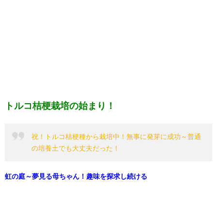
トルコ桔梗栽培の始まり！
祝！トルコ桔梗種から栽培中！無事に発芽に成功～普通
の培養土でも大丈夫だった！
虹の庭～夢見る母ちゃん！趣味を探求し続ける