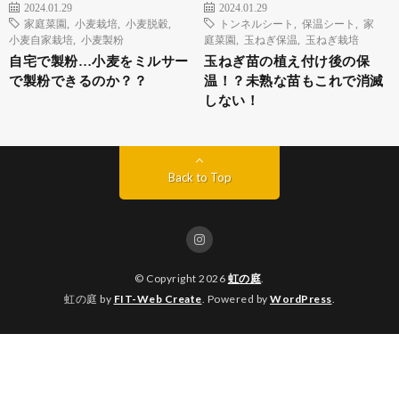
2024.01.29
2024.01.29
家庭菜園
,
小麦栽培
,
小麦脱穀
,
トンネルシート
,
保温シート
,
家
小麦自家栽培
,
小麦製粉
庭菜園
,
玉ねぎ保温
,
玉ねぎ栽培
自宅で製粉…小麦をミルサー
玉ねぎ苗の植え付け後の保
で製粉できるのか？？
温！？未熟な苗もこれで消滅
しない！
Back to Top
© Copyright 2026
虹の庭
.
虹の庭 by
FIT-Web Create
. Powered by
WordPress
.