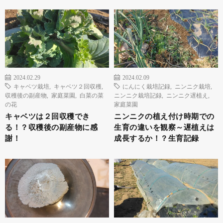
2024.02.29
2024.02.09
キャベツ栽培
,
キャベツ２回収穫
,
にんにく栽培記録
,
ニンニク栽培
,
収穫後の副産物
,
家庭菜園
,
白菜の菜
ニンニク栽培記録
,
ニンニク遅植え
,
の花
家庭菜園
キャベツは２回収穫でき
ニンニクの植え付け時期での
る！？収穫後の副産物に感
生育の違いを観察～遅植えは
謝！
成長するか！？生育記録