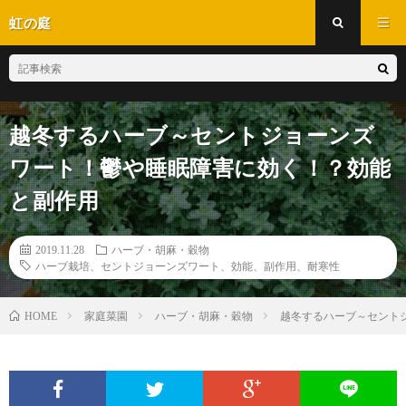
虹の庭
越冬するハーブ～セントジョーンズ
ワート！鬱や睡眠障害に効く！？効能
と副作用
2019.11.28
ハーブ・胡麻・穀物
ハーブ栽培、セントジョーンズワート、効能、副作用、耐寒性
家庭菜園
ハーブ・胡麻・穀物
越冬するハーブ～セント
HOME