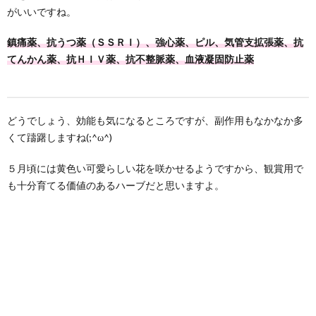
がいいですね。
鎮痛薬、抗うつ薬（ＳＳＲＩ）、強心薬、ピル、気管支拡張薬、抗
てんかん薬、抗ＨＩＶ薬、抗不整脈薬、血液凝固防止薬
どうでしょう、効能も気になるところですが、副作用もなかなか多
くて躊躇しますね(;^ω^)
５月頃には黄色い可愛らしい花を咲かせるようですから、観賞用で
も十分育てる価値のあるハーブだと思いますよ。