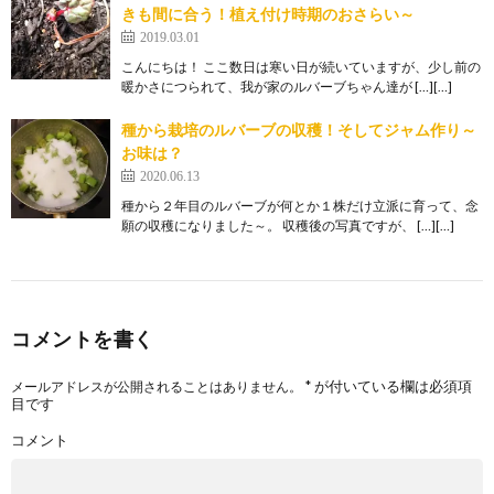
きも間に合う！植え付け時期のおさらい～
2019.03.01
こんにちは！ ここ数日は寒い日が続いていますが、少し前の
暖かさにつられて、我が家のルバーブちゃん達が […][…]
種から栽培のルバーブの収穫！そしてジャム作り～
お味は？
2020.06.13
種から２年目のルバーブが何とか１株だけ立派に育って、念
願の収穫になりました～。 収穫後の写真ですが、 […][…]
コメントを書く
*
が付いている欄は必須項
メールアドレスが公開されることはありません。
目です
コメント