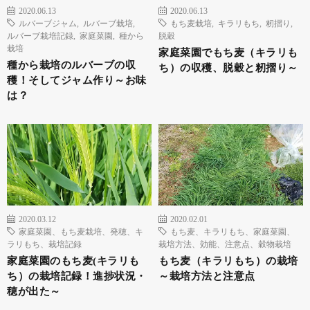
2020.06.13
2020.06.13
ルバーブジャム
,
ルバーブ栽培
,
もち麦栽培
,
キラリもち
,
籾摺り
,
ルバーブ栽培記録
,
家庭菜園
,
種から
脱穀
栽培
家庭菜園でもち麦（キラリも
種から栽培のルバーブの収
ち）の収穫、脱穀と籾摺り～
穫！そしてジャム作り～お味
は？
2020.03.12
2020.02.01
家庭菜園、もち麦栽培、発穂、キ
もち麦、キラリもち、家庭菜園、
ラリもち、栽培記録
栽培方法、効能、注意点、穀物栽培
家庭菜園のもち麦(キラリも
もち麦（キラリもち）の栽培
ち）の栽培記録！進捗状況・
～栽培方法と注意点
穂が出た～