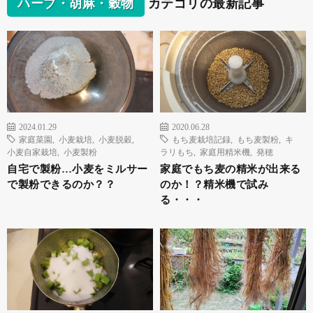
ハーブ・胡麻・穀物
カテゴリの最新記事
2024.01.29
2020.06.28
家庭菜園
,
小麦栽培
,
小麦脱穀
,
もち麦栽培記録
,
もち麦製粉
,
キ
小麦自家栽培
,
小麦製粉
ラリもち
,
家庭用精米機
,
発穂
自宅で製粉…小麦をミルサー
家庭でもち麦の精米が出来る
で製粉できるのか？？
のか！？精米機で試み
る・・・