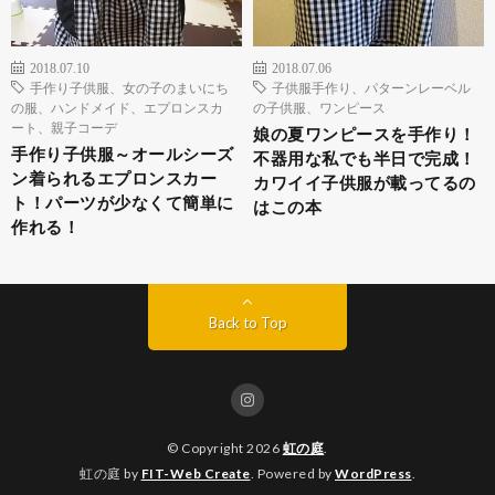
2018.07.10
2018.07.06
手作り子供服、女の子のまいにち
子供服手作り、パターンレーベル
の服、ハンドメイド、エプロンスカ
の子供服、ワンピース
ート、親子コーデ
娘の夏ワンピースを手作り！
手作り子供服～オールシーズ
不器用な私でも半日で完成！
ン着られるエプロンスカー
カワイイ子供服が載ってるの
ト！パーツが少なくて簡単に
はこの本
作れる！
Back to Top
© Copyright 2026
虹の庭
.
虹の庭 by
FIT-Web Create
. Powered by
WordPress
.