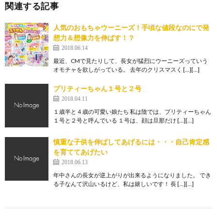
関連する記事
人気のおもちゃウーニーズ！手頃な値段なのにで発
想力＆想像力を伸ばす！？
2018.06.14
最近、CMで見たりして、長女が猛烈にウーニーズっていう
オモチャを欲しがっている。 去年のクリスマスく […][…]
プリティーちゃん１号と２号
2018.04.11
１歳半と４歳の可愛い娘たち 私は陰では、プリティーちゃん
１号と２号と呼んでいる １号は、顔は旦那だけ […][…]
慎重な子供を伸ばしてあげるには・・・自己肯定感
を育ててあげたい
2018.06.13
年中さんの長女が逆上がりが出来るようになりました。 でき
る子なんて沢山いるけど、私は嬉しいです！ 長 […][…]