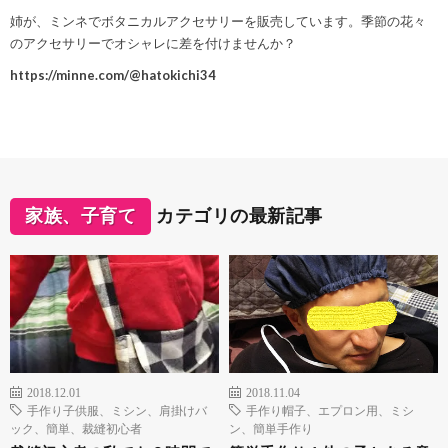
姉が、ミンネでボタニカルアクセサリーを販売しています。季節の花々
のアクセサリーでオシャレに差を付けませんか？
https://minne.com/@hatokichi34
家族、子育て
カテゴリの最新記事
2018.12.01
2018.11.04
手作り子供服、ミシン、肩掛けバ
手作り帽子、エプロン用、ミシ
ック、簡単、裁縫初心者
ン、簡単手作り