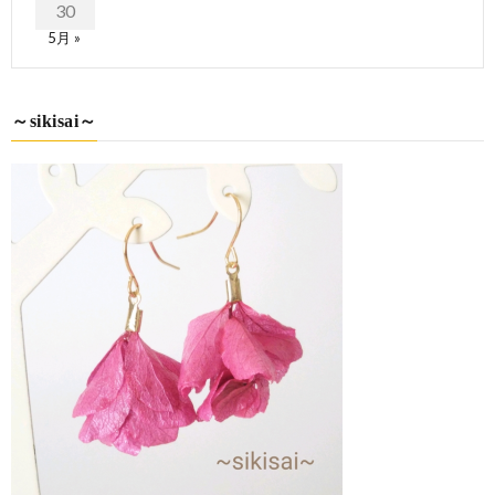
30
5月 »
～sikisai～