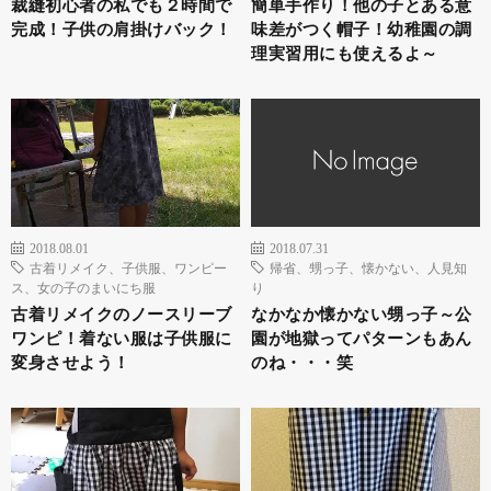
裁縫初心者の私でも２時間で
簡単手作り！他の子とある意
完成！子供の肩掛けバック！
味差がつく帽子！幼稚園の調
理実習用にも使えるよ～
2018.08.01
2018.07.31
古着リメイク、子供服、ワンピー
帰省、甥っ子、懐かない、人見知
ス、女の子のまいにち服
り
古着リメイクのノースリーブ
なかなか懐かない甥っ子～公
ワンピ！着ない服は子供服に
園が地獄ってパターンもあん
変身させよう！
のね・・・笑