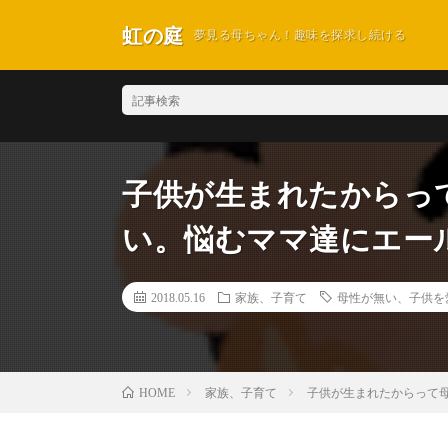
虹の庭
夢見る母ちゃん！趣味を探求し続ける
子供が生まれたからっ
い。悩むママ達にエー
2018.05.16
家族、子育て
母性が無い、子供を
家族、子育て
子供が生まれたからって
HOME