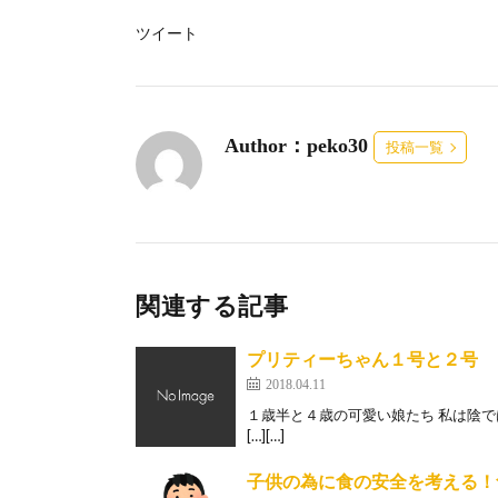
ツイート
Author：peko30
投稿一覧
関連する記事
プリティーちゃん１号と２号
2018.04.11
１歳半と４歳の可愛い娘たち 私は陰
[…][…]
子供の為に食の安全を考える！