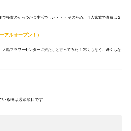
まで極貧のかっつかつ生活でした・・・ そのため、４人家族で食費は２
ーアルオープン！）
、大船フラワーセンターに娘たちと行ってみた！ 寒くもなく、暑くもな
ている欄は必須項目です